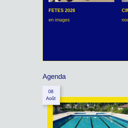
FETES 2026
CI
en images
no
Agenda
08
Août