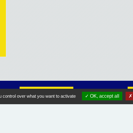
Liens utiles
 control over what you want to activate
OK, accept all
Course Landaise Pickwick
ACLET
Rando Landes
Orange équipement endommagé