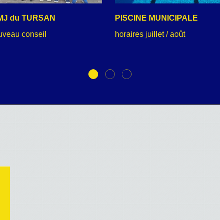
MJ du TURSAN
PISCINE MUNICIPALE
uveau conseil
horaires juillet / août