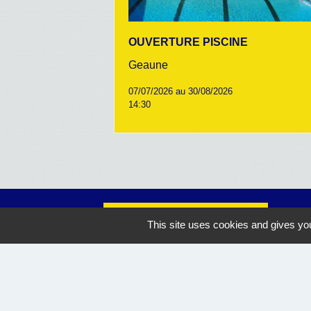
OUVERTURE PISCINE
Geaune
07/07/2026 au 30/08/2026
14:30
Nous contacter
This site uses cookies and gives you
Commune de Geaune
4, place de l'Hôtel de Ville
40320 Geaune - FRANCE
+33 5 58 44 50 27