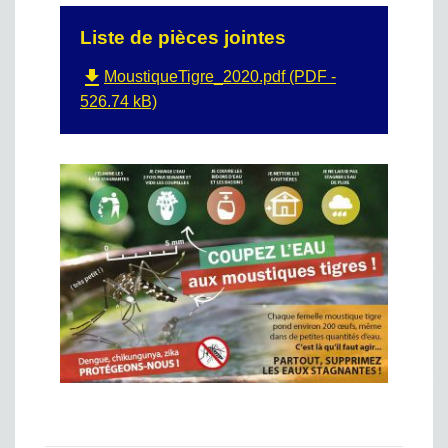
Liste de pièces jointes
file_download
MoustiqueTigre_2020.pdf (PDF -
526.74 kB)