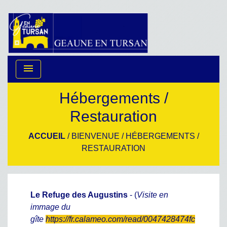
menu
Hébergements /
Restauration
ACCUEIL
/
BIENVENUE
/
HÉBERGEMENTS /
RESTAURATION
Le Refuge des Augustins
- (
Visite en
immage du
gîte
https://fr.calameo.com/read/0047428474fc