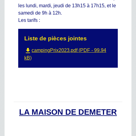
les lundi, mardi, jeudi de 13h15 à 17h15, et le
samedi de 9h à 12h.
Les tarifs :
Liste de pièces jointes
file_download
campingPrix2023.pdf (PDF - 99.94
kB)
LA MAISON DE DEMETER