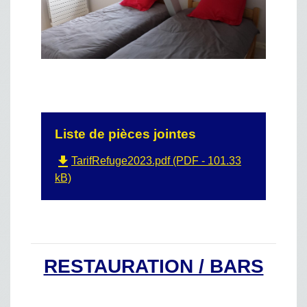
Liste de pièces jointes
file_download
TarifRefuge2023.pdf (PDF - 101.33
kB)
RESTAURATION / BARS