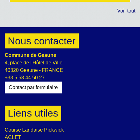
Voir tout
Nous contacter
Commune de Geaune
4, place de l'Hôtel de Ville
40320 Geaune - FRANCE
+33 5 58 44 50 27
Contact par formulaire
Liens utiles
Course Landaise Pickwick
ACLET