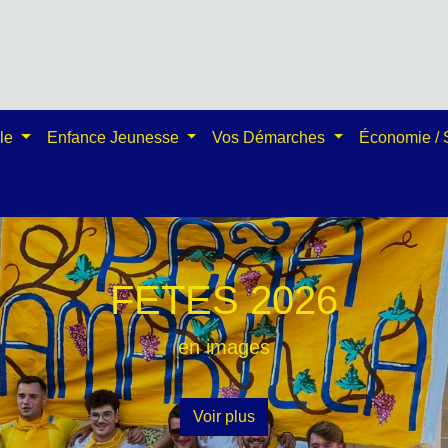
ale
Enfance Jeunesse
Vos Démarches
Économie /
CIMJ
2026
Voir plus