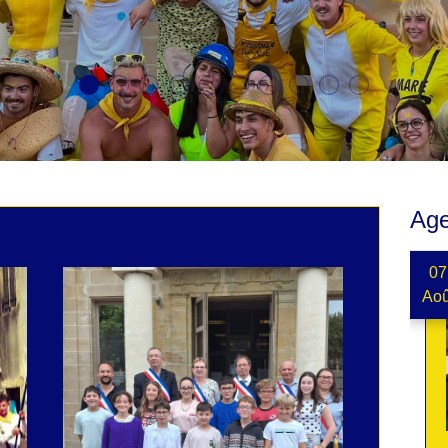
Ag
07
Aoû