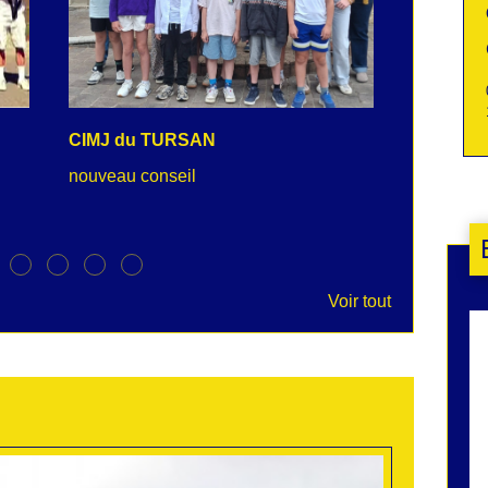
CIMJ du TURSAN
PISCINE
nouveau conseil
horaires ju
Voir tout