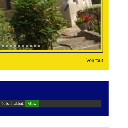
Voir tout
éo is disabled.
Allow