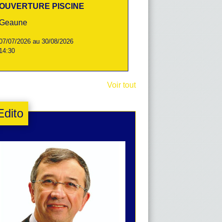
OUVERTURE PISCINE
Geaune
07/07/2026 au 30/08/2026
14:30
 MUNICIPALE
CHAMPION DE FRANCE
illet / août
Maxime PAPIN (Tursan Boxi
Voir tout
Edito