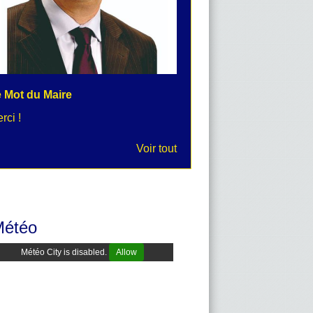
 Mot du Maire
rci !
Voir tout
Météo
Météo City is disabled.
Allow