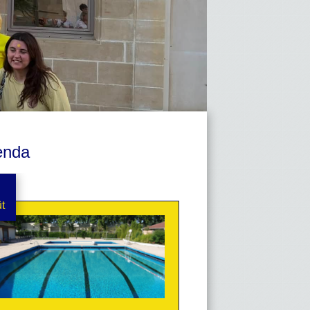
enda
t