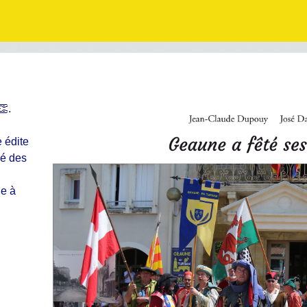
👏.
 édite
lé des
ie à