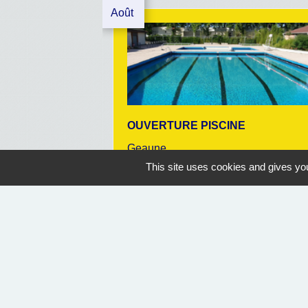
Août
OUVERTURE PISCINE
Geaune
This site uses cookies and gives you
07/07/2026 au 30/08/2026
14:30
Nous contacter