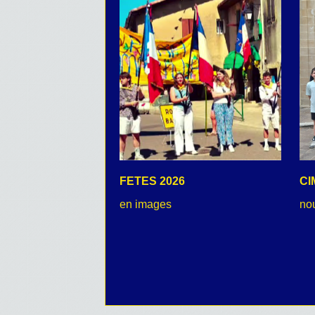
FETES 2026
CI
en images
no