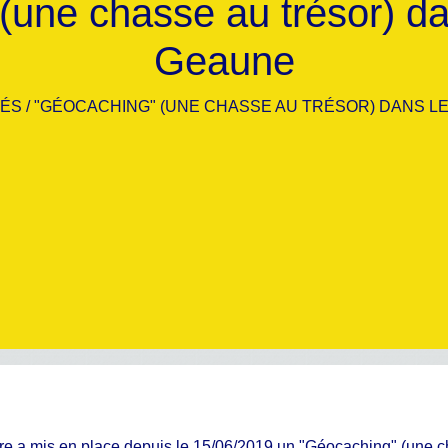
(une chasse au trésor) da
Geaune
TÉS
/
"GÉOCACHING" (UNE CHASSE AU TRÉSOR) DANS L
e a mis en place depuis le 15/06/2019 un "Géocaching" (une ch