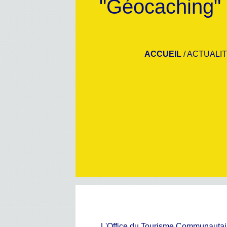
"Géocaching" 
ACCUEIL
/
ACTUALI
L'Office du Tourisme Communautair