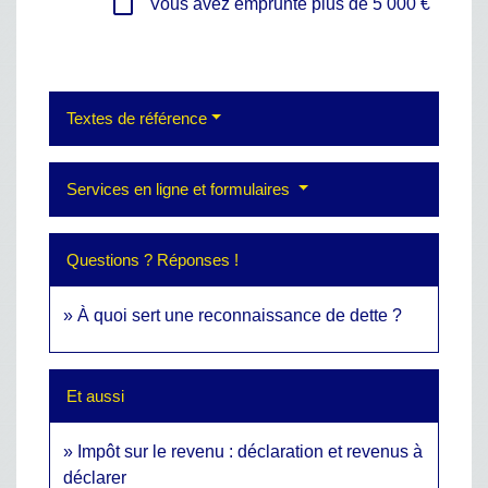
check_box_outline_blank
Vous avez emprunté plus de 5 000 €
Textes de référence
Services en ligne et formulaires
Questions ? Réponses !
À quoi sert une reconnaissance de dette ?
Et aussi
Impôt sur le revenu : déclaration et revenus à
déclarer