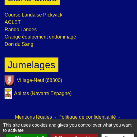
Course Landaise Pickwick
ACLET
Rando Landes
Orange équipement endommagé
Don du Sang
Jumelages
Village-Neuf (68300)
Ablitas (Navarre Espagne)
Mentions légales
-
Politique de confidentialité
-
Accessibilité
-
Plan du site
-
Gestion des cookies
This site uses cookies and gives you control over what you want
to activate