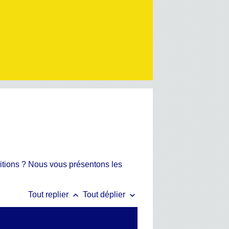
ditions ? Nous vous présentons les
keyboard_arrow_up
keyboard_arrow_down
Tout replier
Tout déplier