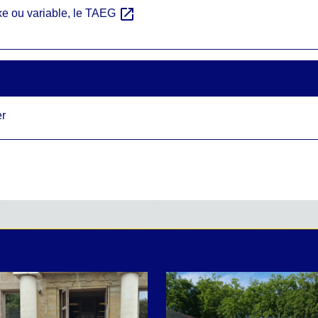
open_in_new
fixe ou variable, le TAEG
er