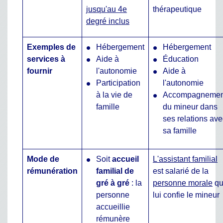
jusqu'au 4e
thérapeutique
degré inclus
Exemples de
Hébergement
Hébergement
services à
Aide à
Éducation
fournir
l'autonomie
Aide à
Participation
l'autonomie
à la vie de
Accompagnemen
famille
du mineur dans
ses relations ave
sa famille
Mode de
Soit
accueil
L'assistant familial
rémunération
familial de
est salarié de la
gré à gré
: la
personne morale
qu
personne
lui confie le mineur
accueillie
rémunère