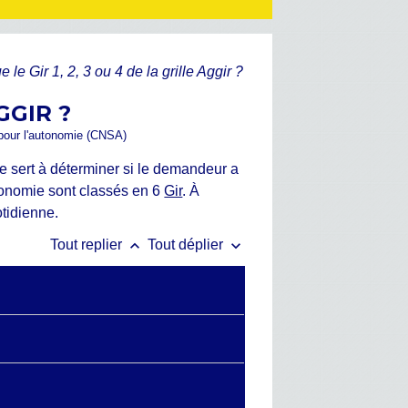
 le Gir 1, 2, 3 ou 4 de la grille Aggir ?
GGIR ?
é pour l'autonomie (CNSA)
lle sert à déterminer si le demandeur a
autonomie sont classés en 6
Gir
. À
tidienne.
keyboard_arrow_up
keyboard_arrow_down
Tout replier
Tout déplier