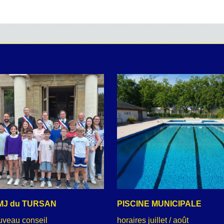
MJ du TURSAN
PISCINE MUNICIPALE
uveau conseil
horaires juillet / août