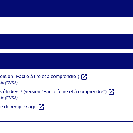
open_in_new
ersion "Facile à lire et à comprendre")
omie (CNSA)
open_in_new
 étudiés ? (version "Facile à lire et à comprendre")
omie (CNSA)
open_in_new
ide de remplissage