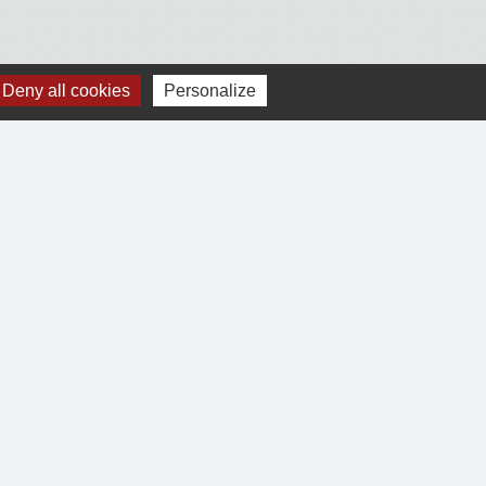
Deny all cookies
Personalize
Voir tout
Jumelages
Village-Neuf (68300)
Ablitas (Navarre Espagne)