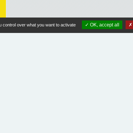
 control over what you want to activate
OK, accept all
Liens utiles
Course Landaise Pickwick
ACLET
Rando Landes
Orange équipement endommagé
Don du Sang