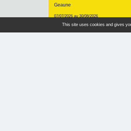
Geaune
07/07/2026 au 30/08/2026
14:30
This site uses cookies and gives you
Nous contacter
Commune de Geaune
4, place de l'Hôtel de Ville
40320 Geaune - FRANCE
+33 5 58 44 50 27
Contact par formulaire