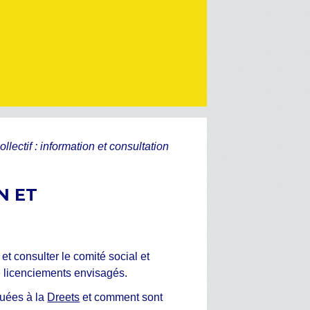
ectif : information et consultation
N ET
t consulter le comité social et
e licenciements envisagés.
quées à la
Dreets
et comment sont