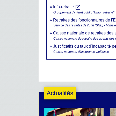
open_in_new
Info-retraite
Groupement d'intérêt public "Union retraite"
Retraites des fonctionnaires de l'É
Service des retraites de l'État (SRE) - Minis
Caisse nationale de retraites des
Caisse nationale de retraite des agents des 
Justificatifs du taux d'incapacit
Caisse nationale d'assurance vieillesse
Actualités