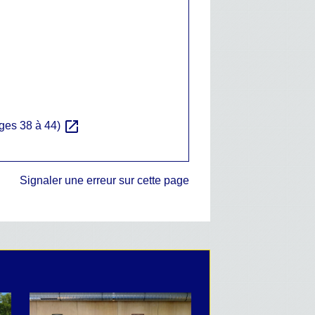
open_in_new
ages 38 à 44)
Signaler une erreur sur cette page