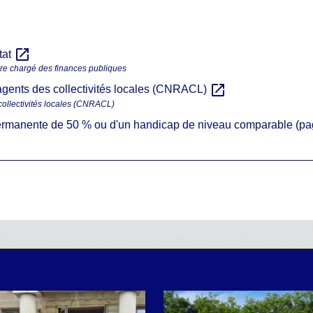
open_in_new
tat
tère chargé des finances publiques
open_in_new
 agents des collectivités locales (CNRACL)
collectivités locales (CNRACL)
é permanente de 50 % ou d'un handicap de niveau comparable (p