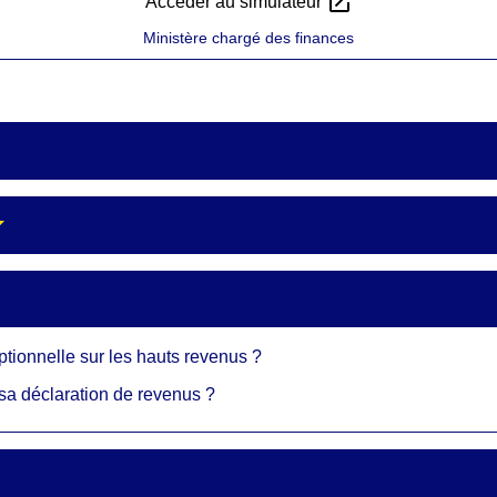
open_in_new
Accéder au simulateur
Ministère chargé des finances
eptionnelle sur les hauts revenus ?
e sa déclaration de revenus ?