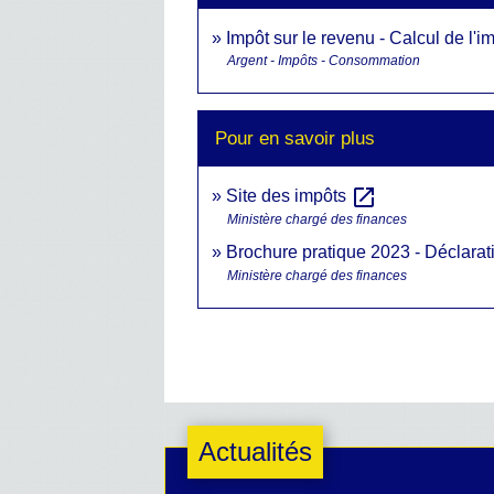
Impôt sur le revenu - Calcul de l'i
Argent - Impôts - Consommation
Pour en savoir plus
open_in_new
Site des impôts
Ministère chargé des finances
Brochure pratique 2023 - Déclara
Ministère chargé des finances
Actualités