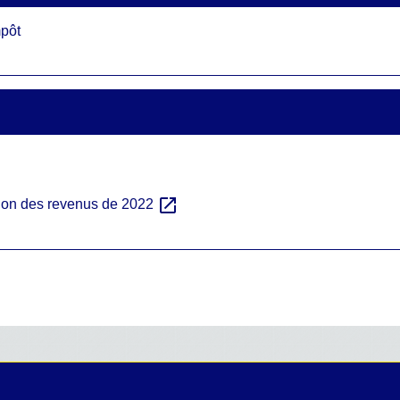
mpôt
open_in_new
tion des revenus de 2022