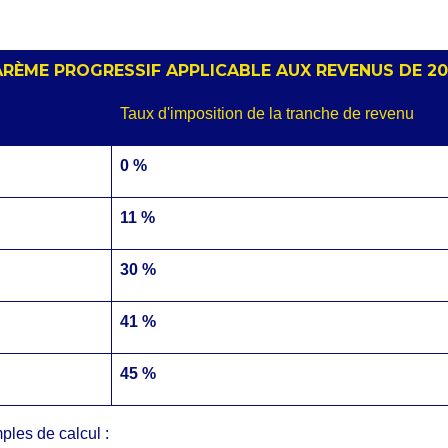
RÈME PROGRESSIF APPLICABLE AUX REVENUS DE 2
Taux d'imposition de la tranche de revenu
0 %
11 %
30 %
41 %
45 %
les de calcul :