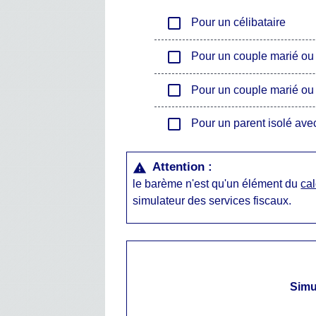
check_box_outline_blank
Pour un célibataire
check_box_outline_blank
Pour un couple marié ou 
check_box_outline_blank
Pour un couple marié ou 
check_box_outline_blank
Pour un parent isolé avec
Attention :
warning
le barème n'est qu'un élément du
cal
simulateur des services fiscaux.
Simu