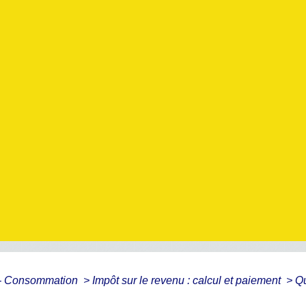
s - Consommation
>
Impôt sur le revenu : calcul et paiement
>
Qu