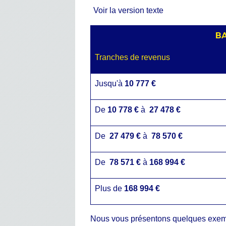
Voir la version texte
BA
Tranches de revenus
Jusqu'à
10 777 €
De
10 778 €
à
27 478 €
De
27 479 €
à
78 570 €
De
78 571 €
à
168 994 €
Plus de
168 994 €
Nous vous présentons quelques exemp