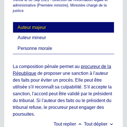
administrative (Première ministre), Ministère chargé de la
justice
Auteur majeur
Auteur mineur
Personne morale
La composition pénale permet au
procureur de la
République
de proposer une sanction à l'auteur
des faits pour éviter un procès. Elle peut être
utilisée s'il reconnaît sa culpabilité. S'il accepte la
sanction, l'accord peut être validé par le président
du tribunal. Si l'auteur des faits ou le président du
tribunal refuse, le procureur peut engager des
poursuites.
keyboard_arrow_up
keyboard_arrow_down
Tout replier
Tout déplier