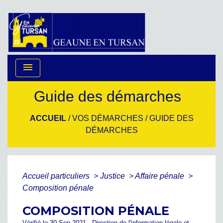
menu
Guide des démarches
ACCUEIL
/
VOS DÉMARCHES
/
GUIDE DES
DÉMARCHES
Accueil particuliers
>
Justice
>
Affaire pénale
>
Composition pénale
COMPOSITION PÉNALE
Vérifié le 30 Sep 2021 - Direction de l'information légale et