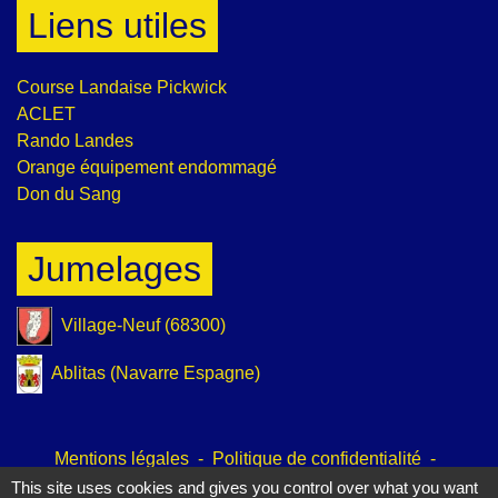
Liens utiles
Course Landaise Pickwick
ACLET
Rando Landes
Orange équipement endommagé
Don du Sang
Jumelages
Village-Neuf (68300)
Ablitas (Navarre Espagne)
Mentions légales
-
Politique de confidentialité
-
Accessibilité
-
Plan du site
-
Gestion des cookies
This site uses cookies and gives you control over what you want