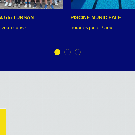
MJ du TURSAN
PISCINE MUNICIPALE
uveau conseil
horaires juillet / août