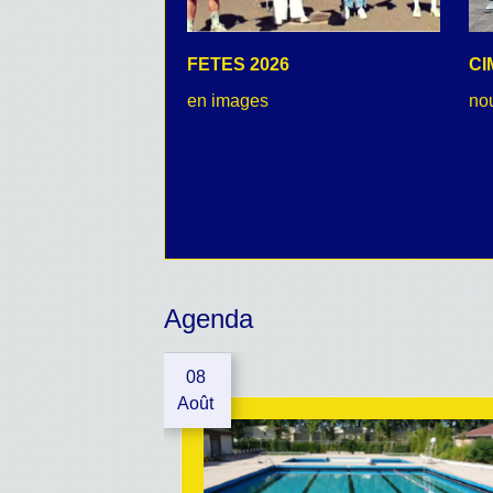
FETES 2026
CI
en images
no
Agenda
08
Août