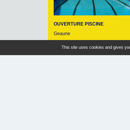
OUVERTURE PISCINE
Geaune
07/07/2026 au 30/08/2026
This site uses cookies and gives you
14:30
Nous contacter
Commune de Geaune
4, place de l'Hôtel de Ville
40320 Geaune - FRANCE