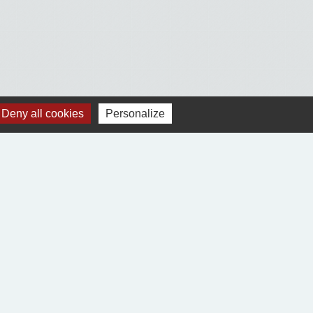
Deny all cookies
Personalize
Voir tout
Jumelages
Village-Neuf (68300)
Ablitas (Navarre Espagne)