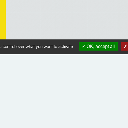
 control over what you want to activate
OK, accept all
Liens utiles
Course Landaise Pickwick
ACLET
Rando Landes