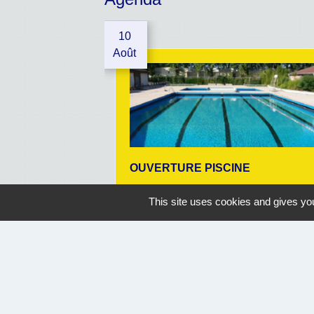
10
Août
OUVERTURE PISCINE
Geaune
This site uses cookies and gives you
07/07/2026 au 30/08/2026
14:30