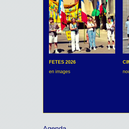
FETES 2026
CI
en images
no
Agenda