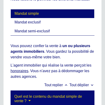
Mandat simple
Mandat exclusif
Mandat semi-exclusif
Vous pouvez confier la vente à
un ou plusieurs
agents immobiliers
. Vous gardez la possibilité de
vendre vous-même votre bien.
L'agent immobilier qui réalise la vente perçoit les
honoraires
. Vous n'avez pas à dédommager les
autres agences.
keyboard_arrow_up
keyboard_arrow_down
Tout replier
Tout déplier
Quel est le contenu du mandat simple de
vente ?