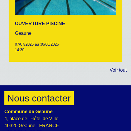
OUVERTURE PISCINE
Geaune
07/07/2026 au 30/08/2026
14:30
Voir tout
Nous contacter
Commune de Geaune
4, place de l'Hôtel de Ville
40320 Geaune - FRANCE