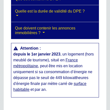
Quelle est la durée de validité du DPE ?
Que doivent contenir les annonces
immobilières ?
Attention :
warning
depuis le 1
er
janvier 2023
, un logement (hors
meublé de tourisme), situé en
France
métropolitaine
, peut être mis en location
uniquement si sa consommation d’énergie ne
dépasse pas le seuil de 449 kilowattheures
d'énergie finale par mètre carré de
surface
habitable
et par an.