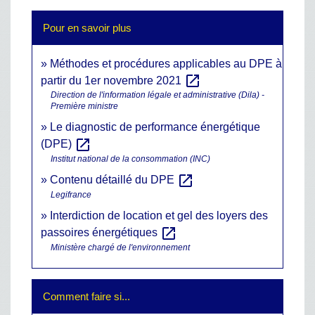
Pour en savoir plus
Méthodes et procédures applicables au DPE à
open_in_new
partir du 1er novembre 2021
Direction de l'information légale et administrative (Dila) -
Première ministre
Le diagnostic de performance énergétique
open_in_new
(DPE)
Institut national de la consommation (INC)
open_in_new
Contenu détaillé du DPE
Legifrance
Interdiction de location et gel des loyers des
open_in_new
passoires énergétiques
Ministère chargé de l'environnement
Comment faire si...