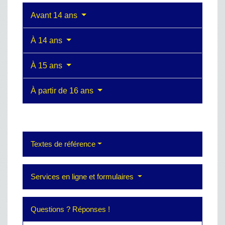
Avant 14 ans
À 14 ans
À 15 ans
À partir de 16 ans
Textes de référence
Services en ligne et formulaires
Questions ? Réponses !