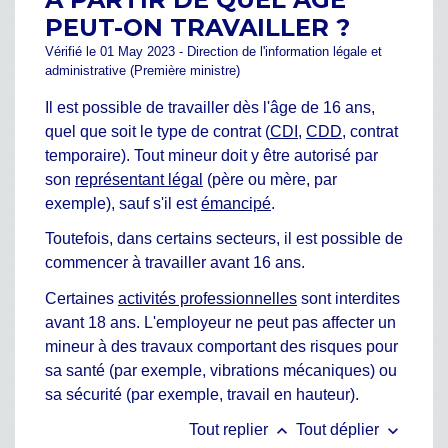
PEUT-ON TRAVAILLER ?
Vérifié le 01 May 2023 - Direction de l'information légale et
administrative (Première ministre)
Il est possible de travailler dès l'âge de 16 ans,
quel que soit le type de contrat (
CDI
,
CDD
, contrat
temporaire). Tout mineur doit y être autorisé par
son
représentant légal
(père ou mère, par
exemple), sauf s'il est
émancipé
.
Toutefois, dans certains secteurs, il est possible de
commencer à travailler avant 16 ans.
Certaines
activités professionnelles
sont interdites
avant 18 ans. L'employeur ne peut pas affecter un
mineur à des travaux comportant des risques pour
sa santé (par exemple, vibrations mécaniques) ou
sa sécurité (par exemple, travail en hauteur).
keyboard_arrow_up
keyboard_arrow_down
Tout replier
Tout déplier