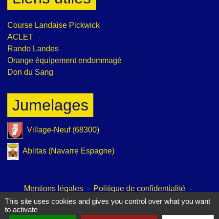
Course Landaise Pickwick
ACLET
Rando Landes
Orange équipement endommagé
Don du Sang
Jumelages
Village-Neuf (68300)
Ablitas (Navarre Espagne)
Mentions légales
-
Politique de confidentialité
-
Accessibilité
-
Plan du site
-
Gestion des cookies
This site uses cookies and gives you control over what you want
to activate