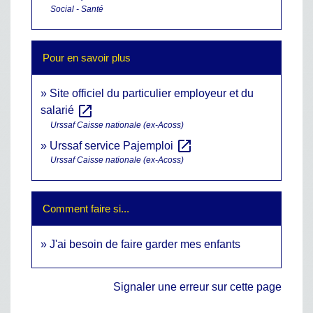
Social - Santé
Pour en savoir plus
Site officiel du particulier employeur et du
open_in_new
salarié
Urssaf Caisse nationale (ex-Acoss)
open_in_new
Urssaf service Pajemploi
Urssaf Caisse nationale (ex-Acoss)
Comment faire si...
J'ai besoin de faire garder mes enfants
Signaler une erreur sur cette page