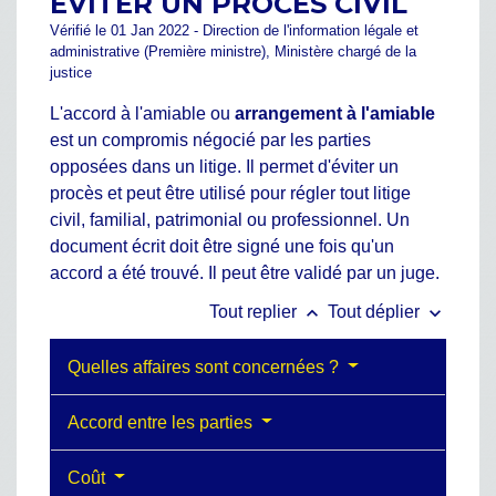
ÉVITER UN PROCÈS CIVIL
Vérifié le 01 Jan 2022 - Direction de l'information légale et
administrative (Première ministre), Ministère chargé de la
justice
L'accord à l'amiable ou
arrangement à l'amiable
est un compromis négocié par les parties
opposées dans un litige. Il permet d'éviter un
procès et peut être utilisé pour régler tout litige
civil, familial, patrimonial ou professionnel. Un
document écrit doit être signé une fois qu'un
accord a été trouvé. Il peut être validé par un juge.
keyboard_arrow_up
keyboard_arrow_down
Tout replier
Tout déplier
Quelles affaires sont concernées ?
Accord entre les parties
Coût