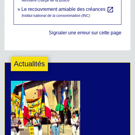
Ministère chargé de la justice
open_in_new
Le recouvrement amiable des créances
Institut national de la consommation (INC)
Signaler une erreur sur cette page
Actualités