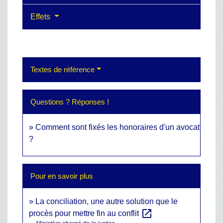
Effets
Textes de référence
Questions ? Réponses !
Comment sont fixés les honoraires d'un avocat
?
Pour en savoir plus
La conciliation, une autre solution que le
open_in_new
procès pour mettre fin au conflit