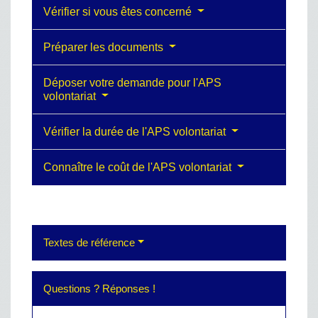
Vérifier si vous êtes concerné
Préparer les documents
Déposer votre demande pour l'APS
volontariat
Vérifier la durée de l'APS volontariat
Connaître le coût de l'APS volontariat
Textes de référence
Questions ? Réponses !