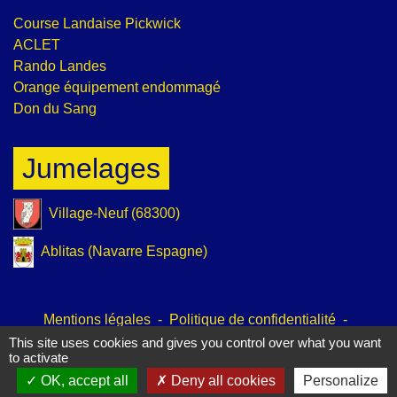
Course Landaise Pickwick
ACLET
Rando Landes
Orange équipement endommagé
Don du Sang
Jumelages
Village-Neuf (68300)
Ablitas (Navarre Espagne)
Mentions légales
-
Politique de confidentialité
-
Accessibilité
-
Plan du site
-
Gestion des cookies
This site uses cookies and gives you control over what you want
to activate
OK, accept all
Deny all cookies
Personalize
Site créé en partenariat avec Réseau des Communes