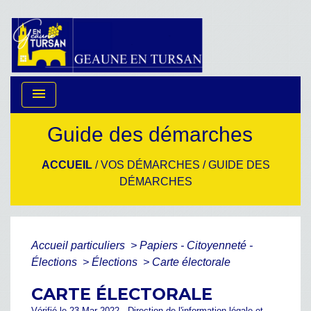
menu
Guide des démarches
ACCUEIL
/
VOS DÉMARCHES
/
GUIDE DES
DÉMARCHES
Accueil particuliers
>
Papiers - Citoyenneté -
Élections
>
Élections
>
Carte électorale
CARTE ÉLECTORALE
Vérifié le 23 Mar 2022 - Direction de l'information légale et