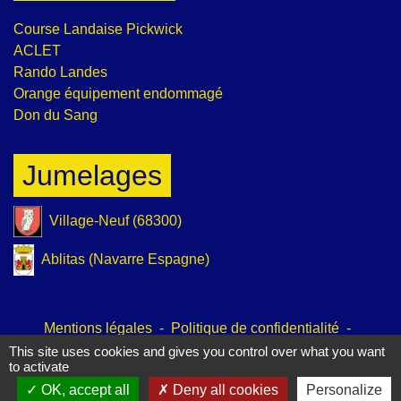
Course Landaise Pickwick
ACLET
Rando Landes
Orange équipement endommagé
Don du Sang
Jumelages
Village-Neuf (68300)
Ablitas (Navarre Espagne)
Mentions légales
-
Politique de confidentialité
-
Accessibilité
-
Plan du site
-
Gestion des cookies
This site uses cookies and gives you control over what you want
to activate
OK, accept all
Deny all cookies
Personalize
Site créé en partenariat avec Réseau des Communes