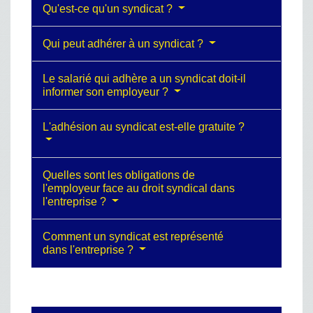
Qu'est-ce qu'un syndicat ?
Qui peut adhérer à un syndicat ?
Le salarié qui adhère a un syndicat doit-il
informer son employeur ?
L'adhésion au syndicat est-elle gratuite ?
Quelles sont les obligations de
l'employeur face au droit syndical dans
l'entreprise ?
Comment un syndicat est représenté
dans l'entreprise ?