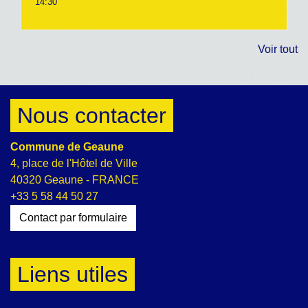
14:30
Voir tout
Nous contacter
Commune de Geaune
4, place de l'Hôtel de Ville
40320 Geaune - FRANCE
+33 5 58 44 50 27
Contact par formulaire
Liens utiles