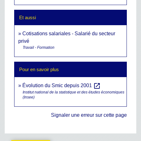
Et aussi
Cotisations salariales - Salarié du secteur
privé
Travail - Formation
Pour en savoir plus
open_in_new
Évolution du Smic depuis 2001
Institut national de la statistique et des études économiques
(Insee)
Signaler une erreur sur cette page