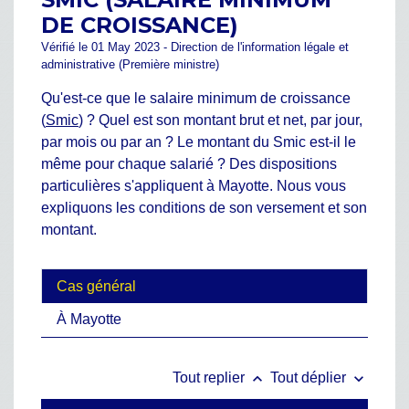
DE CROISSANCE)
Vérifié le 01 May 2023 - Direction de l'information légale et
administrative (Première ministre)
Qu'est-ce que le salaire minimum de croissance
(
Smic
) ? Quel est son montant brut et net, par jour,
par mois ou par an ? Le montant du Smic est-il le
même pour chaque salarié ? Des dispositions
particulières s'appliquent à Mayotte. Nous vous
expliquons les conditions de son versement et son
montant.
Cas général
À Mayotte
keyboard_arrow_up
keyboard_arrow_down
Tout replier
Tout déplier