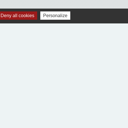
Deny all cookies
Personalize
Voir tout
Jumelages
Village-Neuf (68300)
Ablitas (Navarre Espagne)