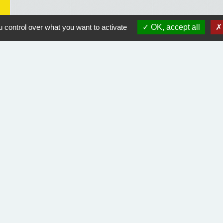
 control over what you want to activate
OK, accept all
Liens utiles
Course Landaise Pickwick
ACLET
Rando Landes
Orange équipement endommagé