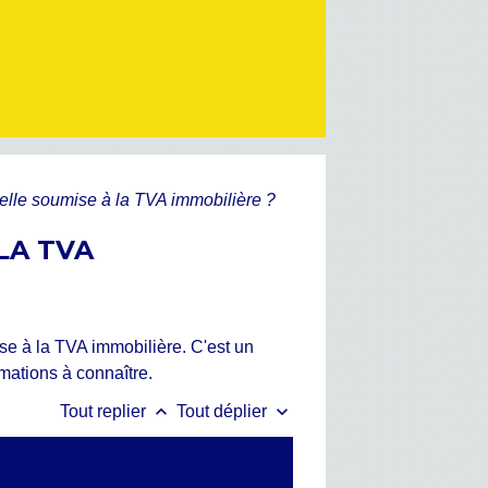
-elle soumise à la TVA immobilière ?
LA TVA
se à la TVA immobilière. C'est un
mations à connaître.
keyboard_arrow_up
keyboard_arrow_down
Tout replier
Tout déplier