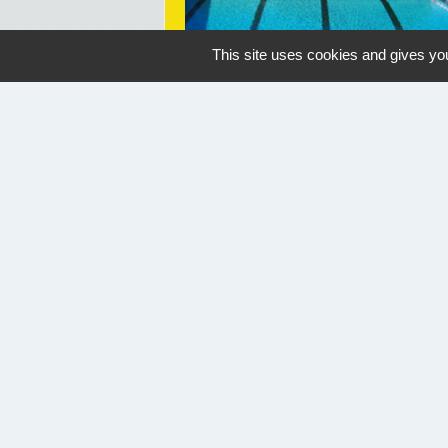
This site uses cookies and gives you
OUVERTURE PISCINE
Geaune
07/07/2026 au 30/08/2026
14:30
Nous contacter
Commune de Geaune
4, place de l'Hôtel de Ville
40320 Geaune - FRANCE
+33 5 58 44 50 27