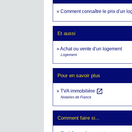
Comment connaître le prix d'un lo
Et aussi
Achat ou vente d'un logement
Logement
Pour en savoir plus
open_in_new
TVA immobilière
Notaires de France
Comment faire si...