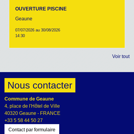
OUVERTURE PISCINE
Geaune
07/07/2026 au 30/08/2026
14:30
Voir tout
Nous contacter
Commune de Geaune
4, place de l'Hôtel de Ville
40320 Geaune - FRANCE
+33 5 58 44 50 27
Contact par formulaire