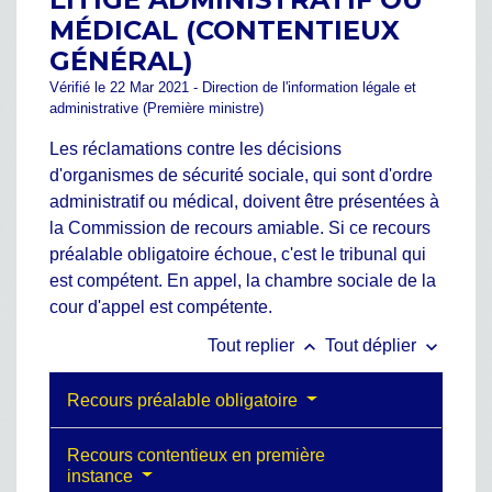
MÉDICAL (CONTENTIEUX
GÉNÉRAL)
Vérifié le 22 Mar 2021 - Direction de l'information légale et
administrative (Première ministre)
Les réclamations contre les décisions
d'organismes de sécurité sociale, qui sont d'ordre
administratif ou médical, doivent être présentées à
la Commission de recours amiable. Si ce recours
préalable obligatoire échoue, c'est le tribunal qui
est compétent. En appel, la chambre sociale de la
cour d'appel est compétente.
keyboard_arrow_up
keyboard_arrow_down
Tout replier
Tout déplier
Recours préalable obligatoire
Recours contentieux en première
instance