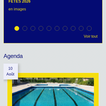
FETES 2026
C
en images
no
Voir tout
Agenda
10
Août