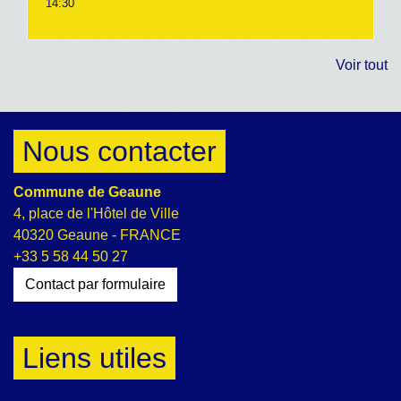
14:30
Voir tout
Nous contacter
Commune de Geaune
4, place de l'Hôtel de Ville
40320 Geaune - FRANCE
+33 5 58 44 50 27
Contact par formulaire
Liens utiles