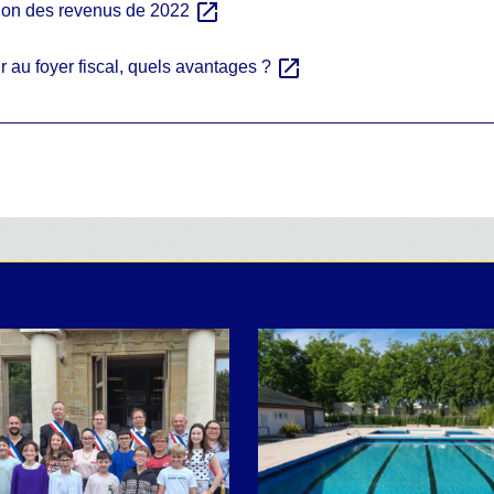
open_in_new
tion des revenus de 2022
open_in_new
r au foyer fiscal, quels avantages ?