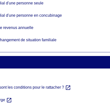
ilial d'une personne seule
milial d'une personne en concubinage
 de revenus annuelle
changement de situation familiale
open_in_new
sont les conditions pour le rattacher ?
open_in_new
arge