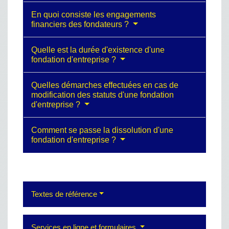
En quoi consiste les engagements
financiers des fondateurs ?
Quelle est la durée d'existence d'une
fondation d'entreprise ?
Quelles démarches effectuées en cas de
modification des statuts d'une fondation
d'entreprise ?
Comment se passe la dissolution d'une
fondation d'entreprise ?
Textes de référence
Services en ligne et formulaires