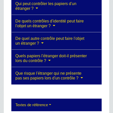
Qui peut contrôler les papiers d'un
étranger ?
De quels contrôles d'identité peut faire
l'objet un étranger ?
De quel autre contrôle peut faire l'objet
un étranger ?
Quels papiers l'étranger doit-il présenter
lors du contrôle ?
Que risque l'étranger qui ne présente
pas ses papiers lors d'un contrôle ?
Textes de référence