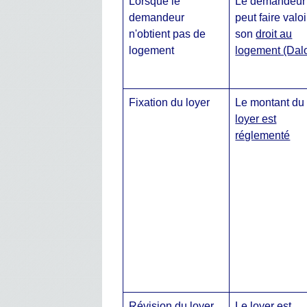
Lorsque le
Le demandeur
demandeur
peut faire valoi
n'obtient pas de
son
droit au
logement
logement (Dal
Fixation du loyer
Le montant du
loyer est
réglementé
Révision du loyer
Le loyer est