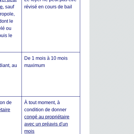
ée
, sauf
révisé en cours de bail
ropole,
dont le
elé ou
uis le
De 1 mois à 10 mois
diant, au
maximum
ion de
À tout moment, à
taire
condition de donner
congé au propriétaire
avec un préavis d'un
mois