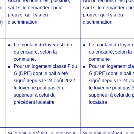
Aucun recours n'est possible,
Aucun recours n'est pos
r
sauf si le demandeur peut
sauf si le demandeur pe
prouver qu'il y a eu
prouver qu'il y a eu
o)
discrimination
discrimination
Le montant du loyer est
libre
Le montant du loyer 
ou encadré
, selon la
ou encadré
, selon la
commune.
commune
Pour un logement classé F ou
Pour un logement cl
G (DPE) dont le bail a été
G (DPE) dont le bail 
signé depuis le 24 août 2022,
signé depuis le 24 a
le loyer ne peut pas être
le loyer ne peut pas ê
supérieur à celui du
supérieur à celui du 
précédent locataire
locataire
Si le bail le prévoit, le
loyer peut
Si le bail le prévoit, le
lo