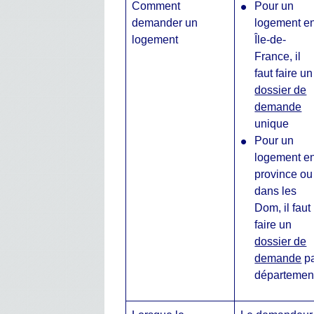
Comment
Pour un
demander un
logement e
logement
Île-de-
France, il
faut faire un
dossier de
demande
unique
Pour un
logement e
province ou
dans les
Dom, il faut
faire un
dossier de
demande
p
départemen