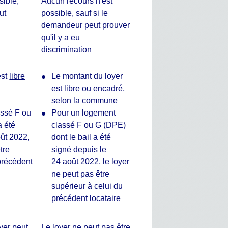
sible,
Aucun recours n'est
ut
possible, sauf si le
demandeur peut prouver
qu'il y a eu
discrimination
est
libre
Le montant du loyer
est
libre ou encadré
,
selon la commune
assé F ou
Pour un logement
a été
classé F ou G (DPE)
oût 2022,
dont le bail a été
tre
signé depuis le
précédent
24 août 2022, le loyer
ne peut pas être
supérieur à celui du
précédent locataire
yer peut
Le loyer ne peut pas être