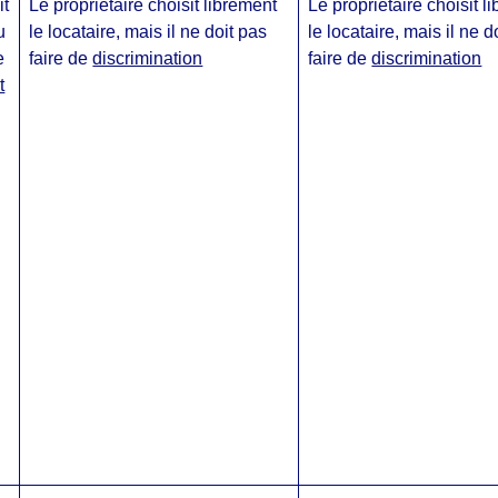
it
Le propriétaire choisit librement
Le propriétaire choisit l
u
le locataire, mais il ne doit pas
le locataire, mais il ne d
e
faire de
discrimination
faire de
discrimination
t