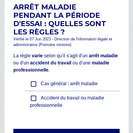
ARRÊT MALADIE
PENDANT LA PÉRIODE
D'ESSAI : QUELLES SONT
LES RÈGLES ?
Vérifié le 07 Jun 2023 - Direction de l'information légale et
administrative (Première ministre)
La règle
varie
selon qu'il s'agit d'un
arrêt maladie
ou d'un
accident du travail
ou d'une
maladie
professionnelle
.
check_box_outline_blank
Cas général : arrêt maladie
check_box_outline_blank
Accident du travail ou maladie
professionnelle