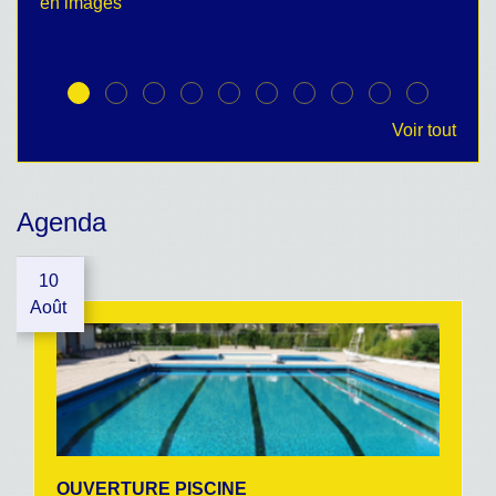
en images
no
Voir tout
Agenda
10
Août
OUVERTURE PISCINE