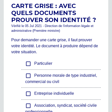
CARTE GRISE : AVEC
QUELS DOCUMENTS
PROUVER SON IDENTITÉ ?
Vérifié le 05 Jul 2021 - Direction de l'information légale et
administrative (Première ministre)
Pour demander une carte grise, il faut prouver
votre identité. Le document à produire dépend de
votre situation.
check_box_outline_blank
Particulier
check_box_outline_blank
Personne morale de type industriel,
commercial ou civil
check_box_outline_blank
Entreprise individuelle
check_box_outline_blank
Association, syndicat, société civile
professionnelle