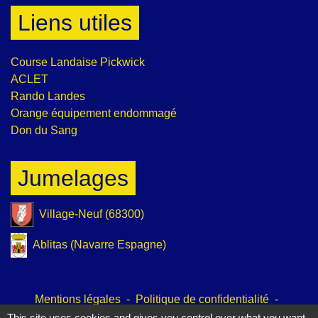
Liens utiles
Course Landaise Pickwick
ACLET
Rando Landes
Orange équipement endommagé
Don du Sang
Jumelages
Village-Neuf (68300)
Ablitas (Navarre Espagne)
Mentions légales
-
Politique de confidentialité
-
Accessibilité
-
Plan du site
-
Gestion des cookies
This site uses cookies and gives you control over what you want