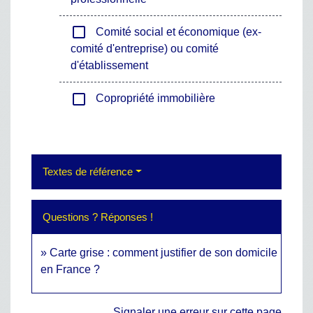
check_box_outline_blank
Comité social et économique (ex-
comité d'entreprise) ou comité
d'établissement
check_box_outline_blank
Copropriété immobilière
Textes de référence
Questions ? Réponses !
Carte grise : comment justifier de son domicile
en France ?
Signaler une erreur sur cette page