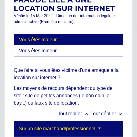
LOCATION SUR INTERNET
Vérifié le 15 Mar 2022 - Direction de l'information légale et
administrative (Première ministre)
Vous êtes majeur
Vous êtes mineur
Que faire si vous êtes victime d'une arnaque à la
location sur internet ?
Les moyens de recours dépendent du type de
site : site de petites annonces (le bon coin, e-
bay...) ou faux site de location.
keyboard_arrow_up
keyboard_arrow_down
Tout replier
Tout déplier
Sur un site marchand/professionnel