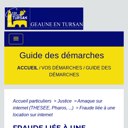
menu
Guide des démarches
ACCUEIL
/
VOS DÉMARCHES
/
GUIDE DES
DÉMARCHES
Accueil particuliers
>
Justice
>
Arnaque sur
internet (THESEE, Pharos, ...)
>
Fraude liée à une
location sur internet
FRAUDE LIÉE À UNE