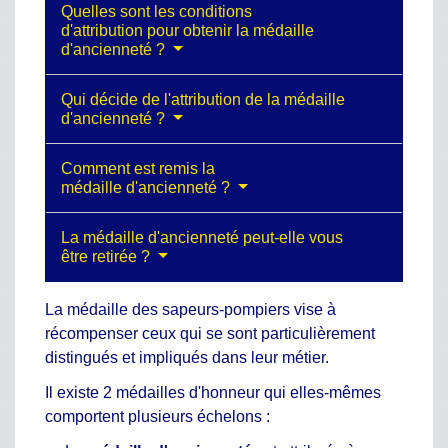
Quelles sont les conditions
d'attribution pour obtenir la médaille
d'ancienneté ?
Qui décide de l'attribution de la médaille
d'ancienneté ?
Comment est remis la
médaille d'ancienneté ?
La médaille d'ancienneté peut-elle vous
être retirée ?
La médaille des sapeurs-pompiers vise à
récompenser ceux qui se sont particulièrement
distingués et impliqués dans leur métier.
Il existe 2 médailles d'honneur qui elles-mêmes
comportent plusieurs échelons :