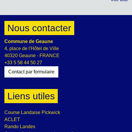
Nous contacter
Commune de Geaune
4, place de l'Hôtel de Ville
40320 Geaune - FRANCE
+33 5 58 44 50 27
Contact par formulaire
Liens utiles
Course Landaise Pickwick
ACLET
Rando Landes