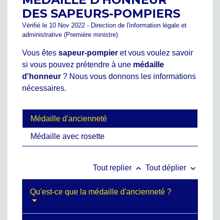
DES SAPEURS-POMPIERS
Vérifié le 10 Nov 2022 - Direction de l'information légale et
administrative (Première ministre)
Vous êtes
sapeur-pompier
et vous voulez savoir
si vous pouvez prétendre à une
médaille
d'honneur
? Nous vous donnons les informations
nécessaires.
Médaille d'ancienneté
Médaille avec rosette
keyboard_arrow_up
keyboard_arrow_down
Tout replier
Tout déplier
Qu'est-ce que la médaille d'ancienneté ?