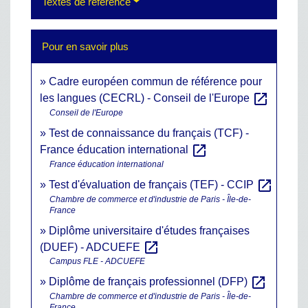
Textes de référence
Pour en savoir plus
Cadre européen commun de référence pour
open_in_new
les langues (CECRL) - Conseil de l'Europe
Conseil de l'Europe
Test de connaissance du français (TCF) -
open_in_new
France éducation international
France éducation international
open_in_new
Test d'évaluation de français (TEF) - CCIP
Chambre de commerce et d'industrie de Paris - Île-de-
France
Diplôme universitaire d'études françaises
open_in_new
(DUEF) - ADCUEFE
Campus FLE - ADCUEFE
open_in_new
Diplôme de français professionnel (DFP)
Chambre de commerce et d'industrie de Paris - Île-de-
France