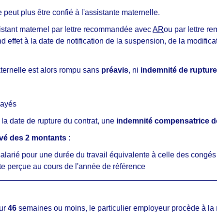
ne peut plus être confié à l'assistante maternelle.
ssistant maternel par lettre recommandée avec
AR
ou par lettre r
nd effet à la date de notification de la suspension, de la modifica
maternelle est alors rompu sans
préavis
, ni
indemnité de ruptur
payés
 la date de rupture du contrat, une
indemnité compensatrice 
evé des 2 montants :
alarié pour une durée du travail équivalente à celle des congés
te perçue au cours de l'année de référence
sur
46
semaines ou moins, le particulier employeur procède à la r