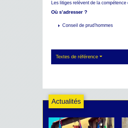
Les litiges relèvent de la compétence
Où s’adresser ?
arrow_right
Conseil de prud'hommes
Textes de référence
Actualités