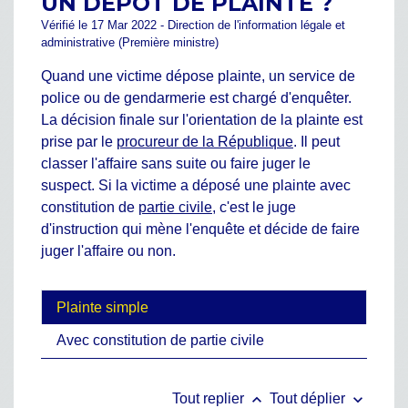
UN DÉPÔT DE PLAINTE ?
Vérifié le 17 Mar 2022 - Direction de l'information légale et
administrative (Première ministre)
Quand une victime dépose plainte, un service de
police ou de gendarmerie est chargé d'enquêter.
La décision finale sur l'orientation de la plainte est
prise par le
procureur de la République
. Il peut
classer l'affaire sans suite ou faire juger le
suspect. Si la victime a déposé une plainte avec
constitution de
partie civile
, c'est le juge
d'instruction qui mène l'enquête et décide de faire
juger l'affaire ou non.
Plainte simple
Avec constitution de partie civile
keyboard_arrow_up
keyboard_arrow_down
Tout replier
Tout déplier