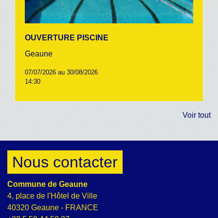
OUVERTURE PISCINE
Geaune
07/07/2026 au 30/08/2026
14:30
Voir tout
Nous contacter
Commune de Geaune
4, place de l'Hôtel de Ville
40320 Geaune - FRANCE