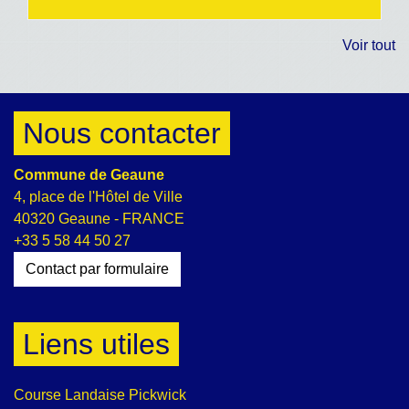
Voir tout
Nous contacter
Commune de Geaune
4, place de l'Hôtel de Ville
40320 Geaune - FRANCE
+33 5 58 44 50 27
Contact par formulaire
Liens utiles
Course Landaise Pickwick