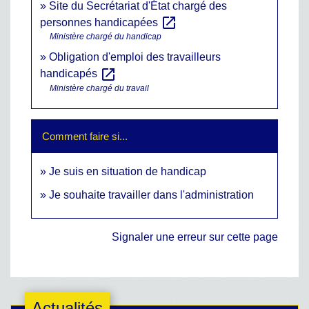
Site du Secrétariat d'État chargé des
open_in_new
personnes handicapées
Ministère chargé du handicap
Obligation d'emploi des travailleurs
open_in_new
handicapés
Ministère chargé du travail
Comment faire si...
Je suis en situation de handicap
Je souhaite travailler dans l'administration
Signaler une erreur sur cette page
Actualités