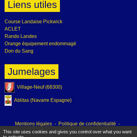
Liens utiles
Course Landaise Pickwick
ACLET
Rando Landes
Orange équipement endommagé
Don du Sang
Jumelages
Village-Neuf (68300)
Ablitas (Navarre Espagne)
Mentions légales
-
Politique de confidentialité
-
Accessibilité
-
Plan du site
-
Gestion des cookies
This site uses cookies and gives you control over what you want
to activate