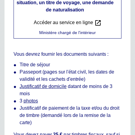
situation, un titre de voyage, une demande
de naturalisation
open_in_new
Accéder au service en ligne
Ministère chargé de l'intérieur
Vous devrez fournir les documents suivants :
Titre de séjour
Passeport (pages sur l'état civil, les dates de
validité et les cachets d'entrée)
Justificatif de domicile
datant de moins de 3
mois
3
photos
Justificatif de paiement de la taxe et/ou du droit
de timbre (demandé lors de la remise de la
carte)
Vous devez payer
25 €
par
timbres fiscaux
, sauf si