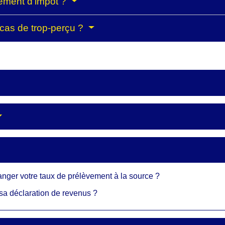
lément d'impôt ?
cas de trop-perçu ?
nger votre taux de prélèvement à la source ?
e sa déclaration de revenus ?