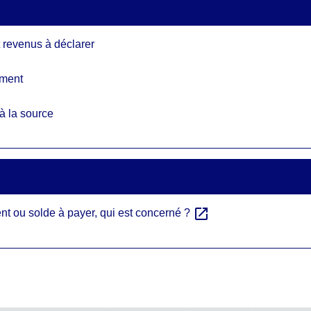
t revenus à déclarer
ement
à la source
open_in_new
nt ou solde à payer, qui est concerné ?