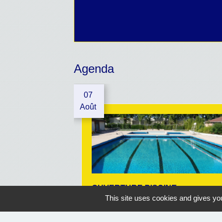
Agenda
07
Août
OUVERTURE PISCINE
This site uses cookies and gives you
Geaune