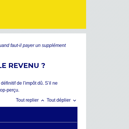
and faut-il payer un supplément
LE REVENU ?
finitif de l'impôt dû. S'il ne
rop-perçu.
keyboard_arrow_up
keyboard_arrow_down
Tout replier
Tout déplier