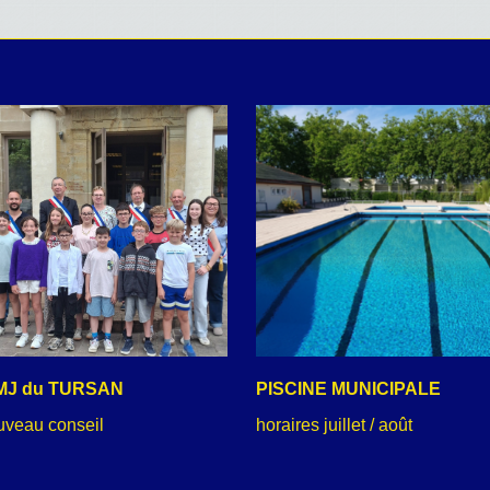
MJ du TURSAN
PISCINE MUNICIPALE
uveau conseil
horaires juillet / août