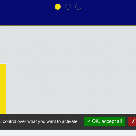
 control over what you want to activate
OK, accept all