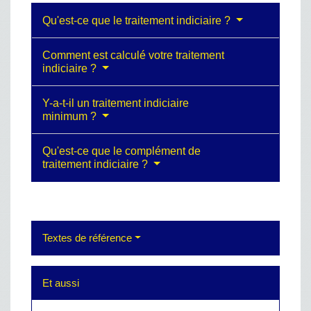
Qu'est-ce que le traitement indiciaire ?
Comment est calculé votre traitement
indiciaire ?
Y-a-t-il un traitement indiciaire
minimum ?
Qu'est-ce que le complément de
traitement indiciaire ?
Textes de référence
Et aussi