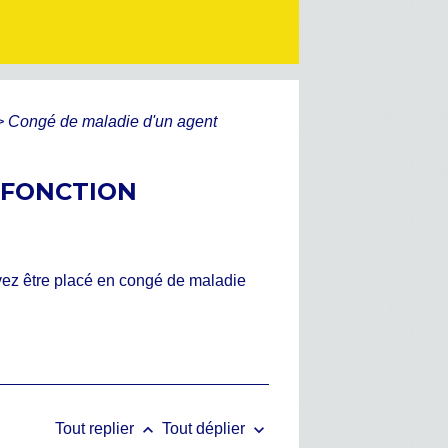
>
Congé de maladie d'un agent
 FONCTION
uvez être placé en congé de maladie
keyboard_arrow_up
keyboard_arrow_down
Tout replier
Tout déplier