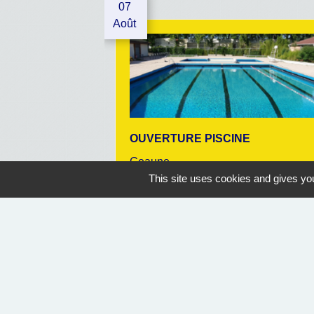
07
Août
OUVERTURE PISCINE
Geaune
This site uses cookies and gives you
07/07/2026 au 30/08/2026
14:30