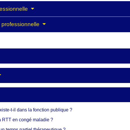
fessionnelle
e professionnelle
ste-t-il dans la fonction publique ?
s à RTT en congé maladie ?
'un temps partiel thérapeutique ?