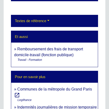
Textes de référence
Et aussi
Remboursement des frais de transport
domicile-travail (fonction publique)
Travail - Formation
Pour en savoir plus
Communes de la métropole du Grand Paris
open_in_new
Legifrance
Indemnités journalières de mission temporaire