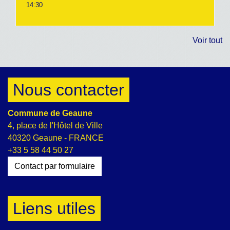
14:30
Voir tout
Nous contacter
Commune de Geaune
4, place de l'Hôtel de Ville
40320 Geaune - FRANCE
+33 5 58 44 50 27
Contact par formulaire
Liens utiles