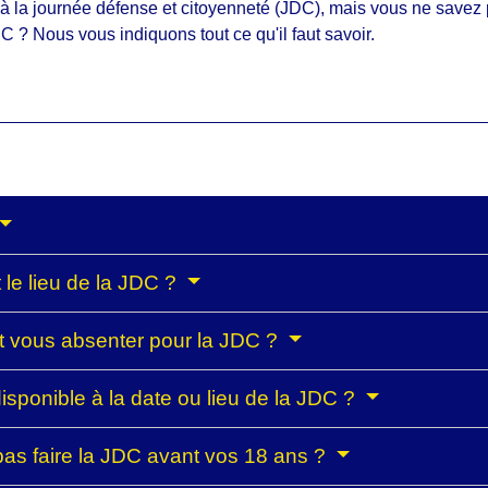
n à la journée défense et citoyenneté (JDC), mais vous ne save
C ? Nous vous indiquons tout ce qu'il faut savoir.
 le lieu de la JDC ?
t vous absenter pour la JDC ?
disponible à la date ou lieu de la JDC ?
pas faire la JDC avant vos 18 ans ?