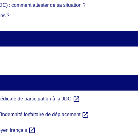
DC) : comment attester de sa situation ?
ans ?
open_in_new
 médicale de participation à la JDC
open_in_new
'indemnité forfaitaire de déplacement
open_in_new
toyen français