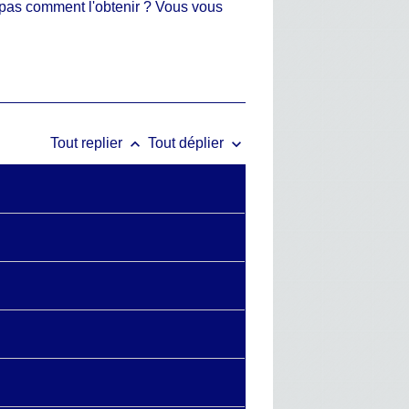
z pas comment l'obtenir ? Vous vous
keyboard_arrow_up
keyboard_arrow_down
Tout replier
Tout déplier