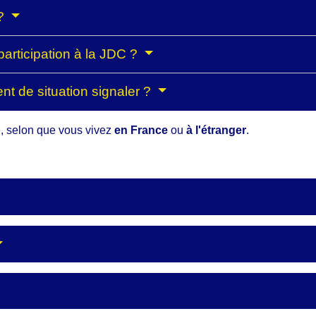
 ?
 participation à la JDC ?
t de situation signaler ?
e, selon que vous vivez
en France
ou
à l'étranger
.