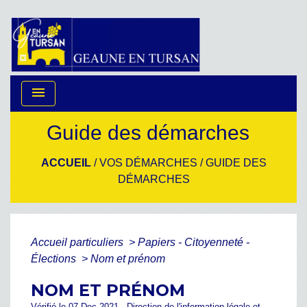
menu
Guide des démarches
ACCUEIL
/
VOS DÉMARCHES
/
GUIDE DES
DÉMARCHES
Accueil particuliers
>
Papiers - Citoyenneté -
Élections
>
Nom et prénom
NOM ET PRÉNOM
Vérifié le 07 Dec 2021 - Direction de l'information légale et